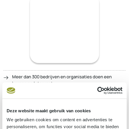
Meer dan 300 bedrijven en organisaties doen een
beroep op Integreat
Ervaren en goed opgeleide experts in verschillende
vakdomeinen staan dagelijks voor u klaar
Deze website maakt gebruik van cookies
Standaard software oplossingen op maat van tal van
We gebruiken cookies om content en advertenties te
sectoren: educatieve sector, lokale overheden,
personaliseren, om functies voor social media te bieden
beroepsfederaties, social en non-profit organisaties,