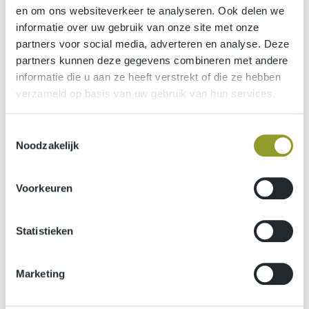
en om ons websiteverkeer te analyseren. Ook delen we
congrescentra, budget-gestuurde kmo’s …
informatie over uw gebruik van onze site met onze
Implementatie met de minste hinder voor uw lopende
partners voor social media, adverteren en analyse. Deze
activiteiten
partners kunnen deze gegevens combineren met andere
informatie die u aan ze heeft verstrekt of die ze hebben
Snelle en professionele service voor, tijdens en na
verzameld op basis van uw gebruik van hun services.
implementatie
Toestemmingsselectie
Noodzakelijk
Voorkeuren
Statistieken
Marketing