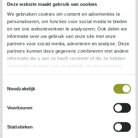
Deze website maakt gebruik van cookies
We gebruiken cookies om content en advertenties te
personaliseren, om functies voor social media te bieden
en om ons websiteverkeer te analyseren. Ook delen we
informatie over uw gebruik van onze site met onze
partners voor social media, adverteren en analyse. Deze
partners kunnen deze gegevens combineren met andere
informatie die u aan ze heeft verstrekt of die ze hebben
verzameld op basis van uw gebruik van hun services.
Toestemmingsselectie
Afgestemd op uw specifieke situatie
Noodzakelijk
Rapportering over het beheer en het beleid van lokale
entiteiten
Voorkeuren
Analytische rapportering per beleidsdomein
Statistieken
Budgettaire controle tot op niveau van de bestelaanvraag